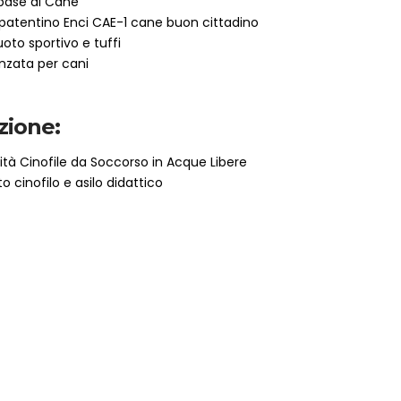
 base al Cane
 patentino Enci CAE-1 cane buon cittadino
uoto sportivo e tuffi
nzata per cani
zione:
tà Cinofile da Soccorso in Acque Libere
cinofilo e asilo didattico