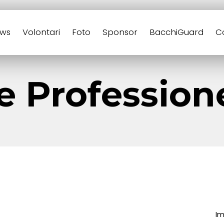
ws
Volontari
Foto
Sponsor
BacchiGuard
C
e Profession