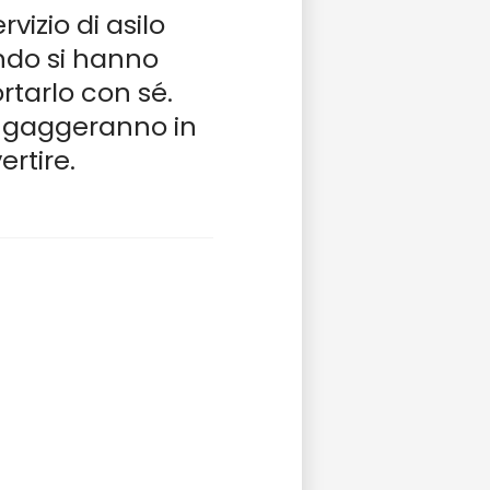
vizio di asilo
ando si hanno
rtarlo con sé.
o ingaggeranno in
ertire.