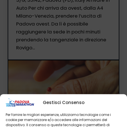
3/G, 35142, Padova (PD), Italy Arrivare in
Auto Per chi arriva da ovest, dalla A4
Milano-Venezia, prendere l’uscita di
Padova ovest. Da lì è possibile
raggiungere la sede in pochi minuti
prendendo la tangenziale in direzione
Rovigo...
Gestisci Consenso
Per fornire le migliori esperienze, utilizziamo tecnologie come i
cookie per memorizzare e/o accedere alle informazioni del
dispositivo. Il consenso a queste tecnologie ci permetterà di