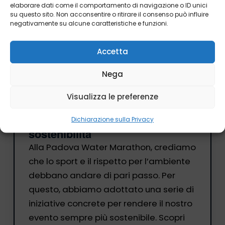
elaborare dati come il comportamento di navigazione o ID unici
su questo sito. Non acconsentire o ritirare il consenso può influire
negativamente su alcune caratteristiche e funzioni.
Accetta
Nega
Visualizza le preferenze
Novembre 16, 2025
Il nostro impegno per la
Dichiarazione sulla Privacy
sostenibilità
Alla Padova Water Marathon, crediamo
che lo sport e il rispetto per l’ambiente
debbano andare di pari passo. Per
questo, abbiamo adottato una serie di
iniziative concrete per rendere il nostro
evento sempre più sostenibile. Scopri