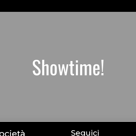
uploads/2025/11/PWM26sec.mp4
Showtime!
ocietà
Seguici