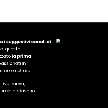
 i suggestivi canali di
ie, questo
zato l
a prima
passionati in
ismo e cultura.
ttiva nuova,
lturale padovano