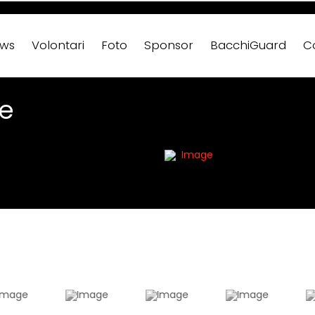
ws
Volontari
Foto
Sponsor
BacchiGuard
C
le